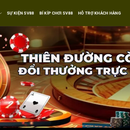
SỰ KIỆN SV88
BÍ KÍP CHƠI SV88
HỖ TRỢ KHÁCH HÀNG