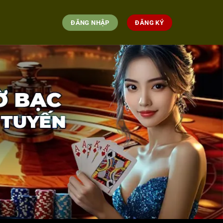
ĐĂNG NHẬP
ĐĂNG KÝ