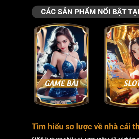
CÁC SẢN PHẨM NỔI BẬT TẠ
Tìm hiểu sơ lược về nhà cái 