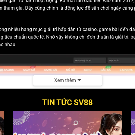
niên gần 10 năm hoạt động. Ra mắt lần đầu tiên vào năm 2017, 
ên tham gia. Đây cũng chính là động lực để sân chơi ngày càng
ong nhiều hạng mục giải trí hấp dẫn từ casino, game bài đến đ
 tiêu chuẩn quốc tế. Nhờ vậy không chỉ đơn thuần là giải trí, 
ác nhau.
Xem thêm
TIN TỨC SV88