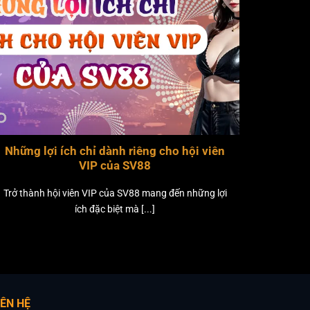
ợi ích dành cho hội viên VIP của SV88
Những lợi ích chỉ dành riêng cho hội viên
VIP của SV88
cũng là chiến lược của sân chơi để tạo cảm tình
Trở thành hội viên VIP của SV88 mang đến những lợi
ích đặc biệt mà [...]
hiệp. Bố cục được sắp xếp tạo cảm giác gần gũi,
h đó là các hiệu ứng được đầu tư rực rỡ, sống
IÊN HỆ