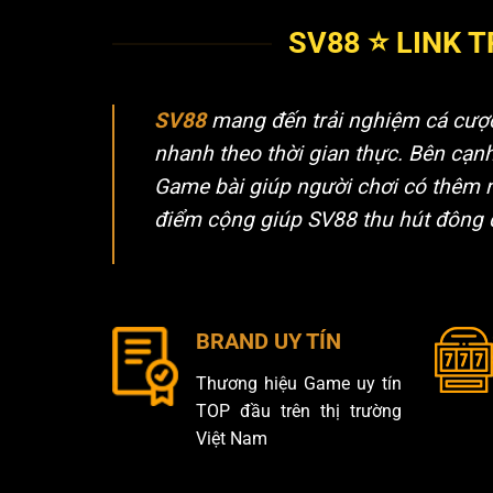
SV88 ⭐ LINK 
SV88
mang đến trải nghiệm cá cược 
nhanh theo thời gian thực. Bên cạnh
Game bài giúp người chơi có thêm nh
điểm cộng giúp SV88 thu hút đông 
BRAND UY TÍN
Thương hiệu Game uy tín
TOP đầu trên thị trường
Việt Nam