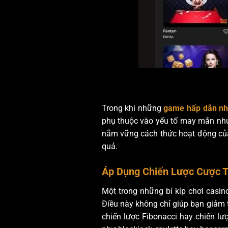
Trong khi những
game hấp dẫn nh
phụ thuộc vào yếu tố may mắn nhưng
nắm vững cách thức hoạt động của t
quả.
Áp Dụng Chiến Lược Cược 
Một trong những bí kíp chơi casin
Điều này không chỉ giúp bạn giảm t
chiến lược Fibonacci hay chiến lư