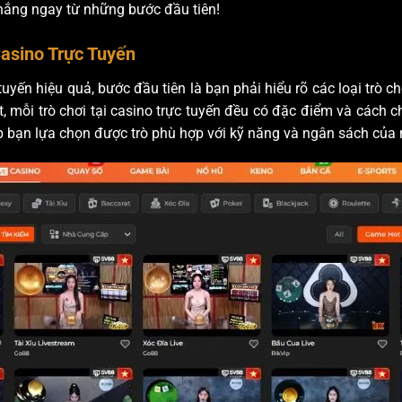
 thắng ngay từ những bước đầu tiên!
Casino Trực Tuyến
 tuyến hiệu quả, bước đầu tiên là bạn phải hiểu rõ các loại trò 
, mỗi trò chơi tại casino trực tuyến đều có đặc điểm và cách chơi
úp bạn lựa chọn được trò phù hợp với kỹ năng và ngân sách của