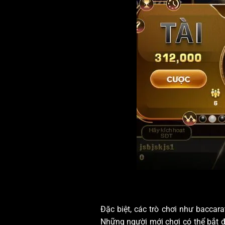
Đặc biệt, các trò chơi như baccara
Những người mới chơi có thể bắt đ