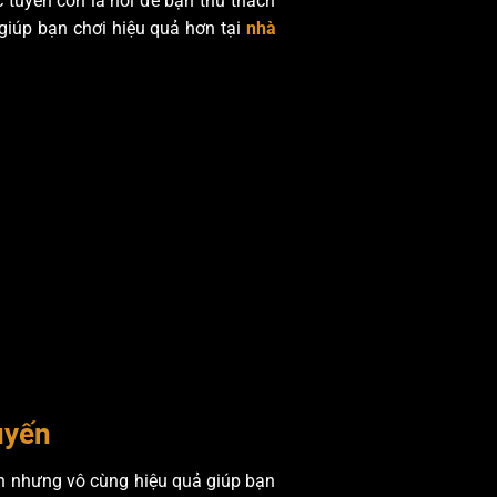
ực tuyến còn là nơi để bạn thử thách
 giúp bạn chơi hiệu quả hơn tại
nhà
uyến
n nhưng vô cùng hiệu quả giúp bạn