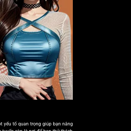
t yếu tố quan trọng giúp bạn nâng