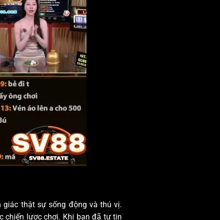
m giác thật sự sống động và thú vị.
chiến lược chơi. Khi bạn đã tự tin