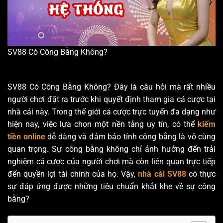
SV88 Có Công Bằng Không?
SV88 Có Công Bằng Không? Đây là câu hỏi mà rất nhiều
người chơi đặt ra trước khi quyết định tham gia cá cược tại
nhà cái này. Trong thế giới cá cược trực tuyến đa dạng như
hiện nay, việc lựa chọn một nền tảng uy tín, có thể
kiếm
tiền online
dễ dàng và đảm bảo tính công bằng là vô cùng
quan trọng. Sự công bằng không chỉ ảnh hưởng đến trải
nghiệm cá cược của người chơi mà còn liên quan trực tiếp
đến quyền lợi tài chính của họ. Vậy,
nhà cái SV88
có thực
sự đáp ứng được những tiêu chuẩn khắt khe về sự công
bằng?