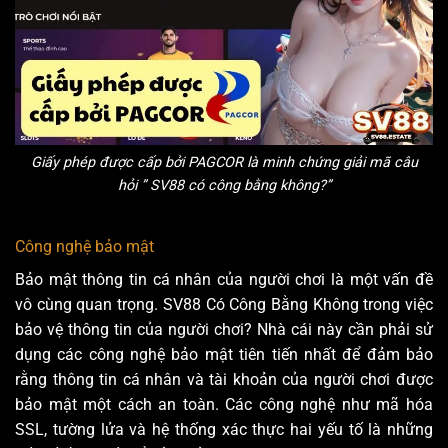
Giấy phép được cấp bởi PAGCOR là minh chứng giải mã câu
hỏi ” SV88 có công bằng không?”
Công nghệ bảo mật
Bảo mật thông tin cá nhân của người chơi là một vấn đề
vô cùng quan trọng. SV88 Có Công Bằng Không trong việc
bảo vệ thông tin của người chơi? Nhà cái này cần phải sử
dụng các công nghệ bảo mật tiên tiến nhất để đảm bảo
rằng thông tin cá nhân và tài khoản của người chơi được
bảo mật một cách an toàn. Các công nghệ như mã hóa
SSL, tường lửa và hệ thống xác thực hai yếu tố là những