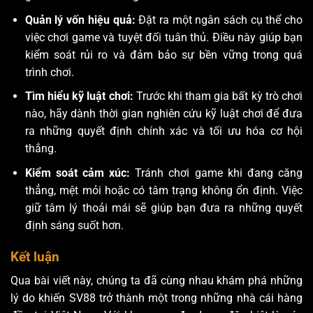
Quản lý vốn hiệu quả:
Đặt ra một ngân sách cụ thể cho
việc chơi game và tuyệt đối tuân thủ. Điều này giúp bạn
kiểm soát rủi ro và đảm bảo sự bền vững trong quá
trình chơi.
Tìm hiểu kỹ luật chơi:
Trước khi tham gia bất kỳ trò chơi
nào, hãy dành thời gian nghiên cứu kỹ luật chơi để đưa
ra những quyết định chính xác và tối ưu hóa cơ hội
thắng.
Kiểm soát cảm xúc:
Tránh chơi game khi đang căng
thẳng, mệt mỏi hoặc có tâm trạng không ổn định. Việc
giữ tâm lý thoải mái sẽ giúp bạn đưa ra những quyết
định sáng suốt hơn.
Kết luận
Qua bài viết này, chúng ta đã cùng nhau khám phá những
lý do khiến SV88 trở thành một trong những nhà cái hàng