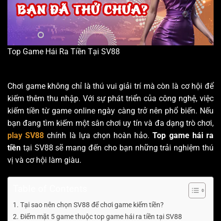
Top Game Hái Ra Tiền Tại SV88
Chơi game không chỉ là thú vui giải trí mà còn là cơ hội để
kiếm thêm thu nhập. Với sự phát triển của công nghệ, việc
kiếm tiền từ game online ngày càng trở nên phổ biến. Nếu
bạn đang tìm kiếm một sân chơi uy tín và đa dạng trò chơi,
play SV88
chính là lựa chọn hoàn hảo.
Top game hái ra
tiền
tại SV88 sẽ mang đến cho bạn những trải nghiệm thú
vị và cơ hội làm giàu.
Table of Contents
Tại sao nên chọn SV88 để chơi game kiếm tiền?
Điểm mặt 5 game thuộc top game hái ra tiền tại SV88