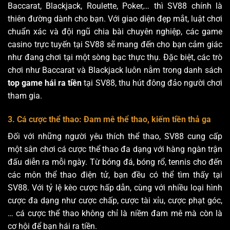
Baccarat, Blackjack, Roulette, Poker,… thì SV88 chính là
thiên đường dành cho bạn. Với giao diện đẹp mắt, luật chơi
chuẩn xác và đội ngũ chia bài chuyên nghiệp, các game
casino trực tuyến tại SV88 sẽ mang đến cho bạn cảm giác
như đang chơi tại một sòng bạc thực thụ. Đặc biệt, các trò
chơi như Baccarat và Blackjack luôn nằm trong danh sách
top game hái ra tiền
tại SV88, thu hút đông đảo người chơi
tham gia.
3. Cá cược thể thao: Đam mê thể thao, kiếm tiền thả ga
Đối với những người yêu thích thể thao, SV88 cung cấp
một sân chơi cá cược thể thao đa dạng với hàng ngàn trận
đấu diễn ra mỗi ngày. Từ bóng đá, bóng rổ, tennis cho đến
các môn thể thao điện tử, bạn đều có thể tìm thấy tại
SV88. Với tỷ lệ kèo cược hấp dẫn, cùng với nhiều loại hình
cược đa dạng như cược chấp, cược tài xỉu, cược phạt góc,
… cá cược thể thao không chỉ là niềm đam mê mà còn là
cơ hội để bạn hái ra tiền.