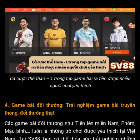
Cá cược thể thao – 1 trong top game hái ra tiền được nhiều
người chơi yêu thích
4. Game bài đổi thưởng: Trải nghiệm game bài truyền
thống, đổi thưởng thật
Các game bài đổi thưởng như Tiến lên miền Nam, Phỏm,
Mậu binh,… luôn là những trò chơi được yêu thích tại Việt
Nam. Tại SV88, bạn có thể thỏa sức trải nghiệm những