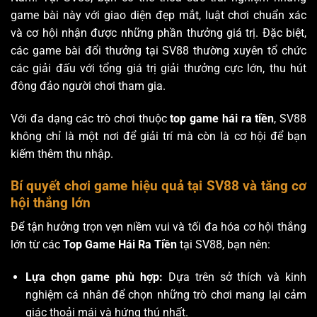
game bài này với giao diện đẹp mắt, luật chơi chuẩn xác
và cơ hội nhận được những phần thưởng giá trị. Đặc biệt,
các game bài đổi thưởng tại SV88 thường xuyên tổ chức
các giải đấu với tổng giá trị giải thưởng cực lớn, thu hút
đông đảo người chơi tham gia.
Với đa dạng các trò chơi thuộc
top game hái ra tiền
, SV88
không chỉ là một nơi để giải trí mà còn là cơ hội để bạn
kiếm thêm thu nhập.
Bí quyết chơi game hiệu quả tại SV88 và tăng cơ
hội thắng lớn
Để tận hưởng trọn vẹn niềm vui và tối đa hóa cơ hội thắng
lớn từ các
Top Game Hái Ra Tiền
tại SV88, bạn nên:
Lựa chọn game phù hợp:
Dựa trên sở thích và kinh
nghiệm cá nhân để chọn những trò chơi mang lại cảm
giác thoải mái và hứng thú nhất.